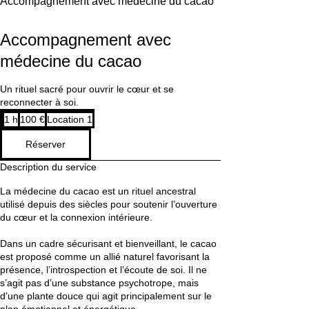
Accompagnement avec médecine du cacao
Accompagnement avec
médecine du cacao
Un rituel sacré pour ouvrir le cœur et se
reconnecter à soi.
100
1 h
1
100 €
Location 1
euros
Réserver
Description du service
La médecine du cacao est un rituel ancestral
utilisé depuis des siècles pour soutenir l’ouverture
du cœur et la connexion intérieure.
Dans un cadre sécurisant et bienveillant, le cacao
est proposé comme un allié naturel favorisant la
présence, l’introspection et l’écoute de soi. Il ne
s’agit pas d’une substance psychotrope, mais
d’une plante douce qui agit principalement sur le
plan émotionnel et énergétique.