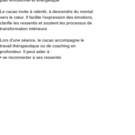
Le cacao invite à ralentir, à descendre du mental
vers le cœur. Il facilite l’expression des émotions,
clarifie les ressentis et soutient les processus de
transformation intérieure.
Lors d’une séance, le cacao accompagne le
travail thérapeutique ou de coaching en
profondeur. Il peut aider à :
• se reconnecter à ses ressentis
• ouvrir l’espace du cœur
• apaiser certaines résistances intérieures
• accéder à une parole plus authentique
• soutenir une période de transition
C’est un moment de présence à soi, un espace
sacré où l’on peut se déposer en toute sécurité.
La médecine du cacao ne remplace aucun
traitement médical et s’inscrit dans une démarche
de bien-être et d’exploration intérieure.
Coordonnées